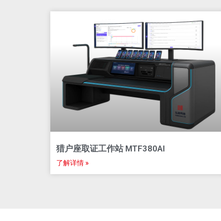
猎户座取证工作站 MTF380​AI
了解详情 »